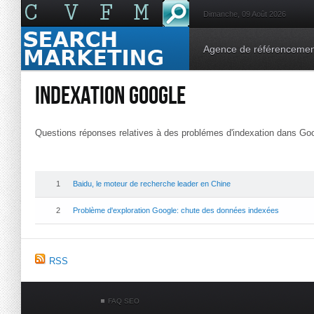
Dimanche, 09 Août 2026
Agence de référenceme
INDEXATION GOOGLE
Questions réponses relatives à des problémes d'indexation dans Goo
1
Baidu, le moteur de recherche leader en Chine
2
Problème d'exploration Google: chute des données indexées
RSS
FAQ SEO