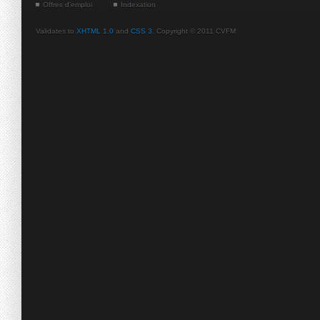
Offres d'emploi
Indexation
Validates to
XHTML 1.0
and
CSS 3
. Copyright © 2011 CVFM